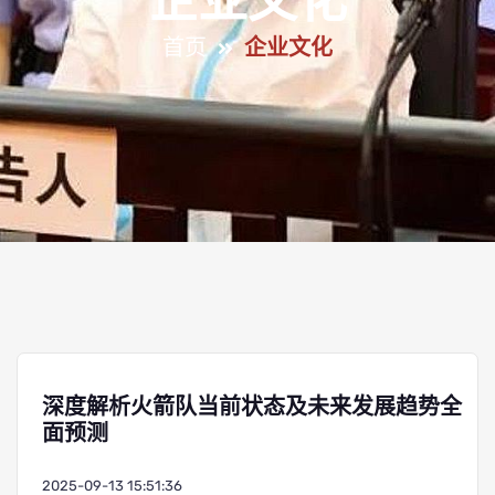
企业文化
首页
企业文化
深度解析火箭队当前状态及未来发展趋势全
面预测
2025-09-13 15:51:36