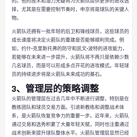
的。他的技术和潜力无疑将为火箭队提供更多的进攻选
择，尤其是在需要控制节奏时，申京将是球队的关键人
物。
火箭队还拥有一批年轻的后卫和锋线球员，这些球员的
成长速度将决定火箭队的重建是否能够顺利完成。例
如，约什·克里斯托弗的防守和凯文·波特的进攻能力，
若能够在未来进一步提升，火箭队将不再只是依赖少数
几名球员，而是可以形成多点开花的进攻模式。年轻球
员的持续进步将是火箭队未来成功的基石。
3、管理层的策略调整
火箭队的管理层在过去几年中不断进行调整，特别是在
教练团队和球员交易方面。引进新教练和调整战术体
系，是火箭队恢复竞争力的重要一步。近年来，火箭队
通过交易和选秀积累了大量年轻天赋，同时也注重通过
战术创新来提升球队整体水平。火箭队管理层显然已经