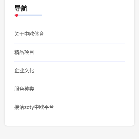
导航
关于中欧体育
精品项目
企业文化
服务种类
接洽zoty中欧平台