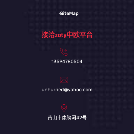
SiteMap
接洽zoty中欧平台
13594780504
unhurried@yahoo.com
黄山市康膀河42号