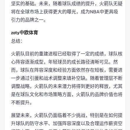
坚实的基础。未来，随着球队成绩的提升，火箭队无疑
将在全球市场上获得更大的曝光，成为NBA中更具吸
引力的品牌之一。
zoty中欧体育
总结：
火箭队目前的重建进程已经取得了一定的成绩，球队核
心阵容逐渐成型，年轻球员的成长路径清晰可见。然
而，球队在阵容深度和经验方面依然存在短板，需要进
一步通过引援和战术调整来填补空缺。随着管理层不断
调整战略，火箭队的未来潜力将得到更好的释放，尤其
是在球队文化和市场策略方面，火箭队的品牌价值也将
不断提升。
展望未来，火箭队仍面临着不少挑战，特别是在如何提
升球队的防守水平、加强阵容深度以及合理运作薪资空