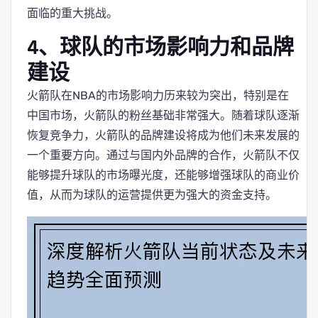
面临的重大挑战。
4、球队的市场影响力和品牌
建设
火箭队在NBA的市场影响力历来较为突出，特别是在
中国市场，火箭队的粉丝基础非常强大。随着球队逐渐
恢复竞争力，火箭队的品牌建设将成为他们未来发展的
一个重要方向。通过与国内外品牌的合作，火箭队不仅
能够提升球队的市场曝光度，还能够增强球队的商业价
值，从而为球队的运营提供更为强大的资金支持。