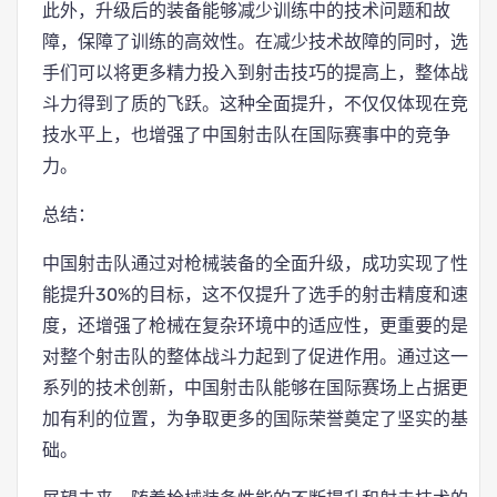
此外，升级后的装备能够减少训练中的技术问题和故
障，保障了训练的高效性。在减少技术故障的同时，选
手们可以将更多精力投入到射击技巧的提高上，整体战
斗力得到了质的飞跃。这种全面提升，不仅仅体现在竞
技水平上，也增强了中国射击队在国际赛事中的竞争
力。
总结：
中国射击队通过对枪械装备的全面升级，成功实现了性
能提升30%的目标，这不仅提升了选手的射击精度和速
度，还增强了枪械在复杂环境中的适应性，更重要的是
对整个射击队的整体战斗力起到了促进作用。通过这一
系列的技术创新，中国射击队能够在国际赛场上占据更
加有利的位置，为争取更多的国际荣誉奠定了坚实的基
础。