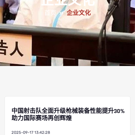
企业文化
首页
企业文化
中国射击队全面升级枪械装备性能提升30%
助力国际赛场再创辉煌
2025-09-17 13:42:28