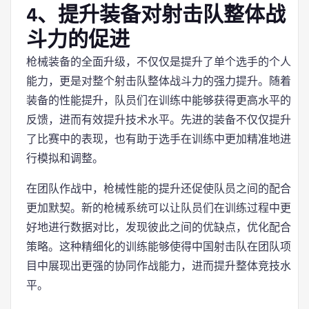
4、提升装备对射击队整体战
斗力的促进
枪械装备的全面升级，不仅仅是提升了单个选手的个人
能力，更是对整个射击队整体战斗力的强力提升。随着
装备的性能提升，队员们在训练中能够获得更高水平的
反馈，进而有效提升技术水平。先进的装备不仅仅提升
了比赛中的表现，也有助于选手在训练中更加精准地进
行模拟和调整。
在团队作战中，枪械性能的提升还促使队员之间的配合
更加默契。新的枪械系统可以让队员们在训练过程中更
好地进行数据对比，发现彼此之间的优缺点，优化配合
策略。这种精细化的训练能够使得中国射击队在团队项
目中展现出更强的协同作战能力，进而提升整体竞技水
平。