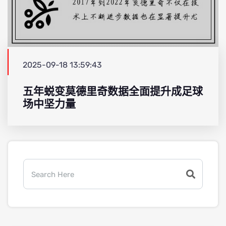
2025-09-18 13:59:43
五年蜕变莫德里奇数据全面提升成足球
场中坚力量