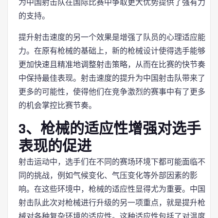
为中国射击队在国际比赛中争取更大优势提供了强有力
的支持。
提升射击速度的另一个效果是增强了队员的心理适应能
力。在原有枪械的基础上，新的枪械设计使得选手能够
更加快速且精准地调整射击策略，从而在比赛的快节奏
中保持最佳表现。射击速度的提升为中国射击队带来了
更多的可能性，使得他们在竞争激烈的赛事中有了更多
的机会掌控比赛节奏。
3、枪械的适应性增强对选手
表现的促进
射击运动中，选手们在不同的赛场环境下都可能面临不
同的挑战，例如气候变化、气压变化等外部因素的影
响。在这些环境中，枪械的适应性显得尤为重要。中国
射击队此次对枪械进行升级的另一项重点，就是提升枪
械对各种复杂环境的适应性。这种适应性包括了对温度