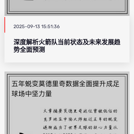
2025-09-13 15:51:36
深度解析火箭队当前状态及未来发展趋
势全面预测