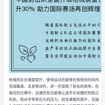
枪械的反应速度提升，使得运动员能够在极短的时间内
完成瞄准、击发等动作，进一步提高了射击的效率。在
高压的比赛中，迅速的反应能够让选手在关键时刻抢占
先机，给对手带来巨大的压力。射击速度的提升，无疑