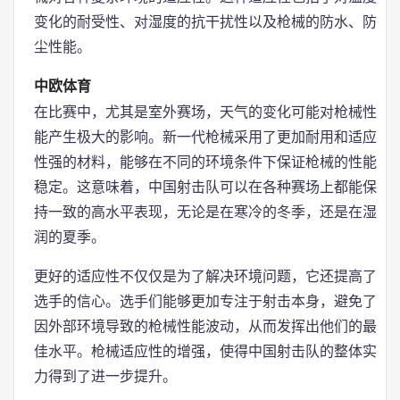
变化的耐受性、对湿度的抗干扰性以及枪械的防水、防
尘性能。
中欧体育
在比赛中，尤其是室外赛场，天气的变化可能对枪械性
能产生极大的影响。新一代枪械采用了更加耐用和适应
性强的材料，能够在不同的环境条件下保证枪械的性能
稳定。这意味着，中国射击队可以在各种赛场上都能保
持一致的高水平表现，无论是在寒冷的冬季，还是在湿
润的夏季。
更好的适应性不仅仅是为了解决环境问题，它还提高了
选手的信心。选手们能够更加专注于射击本身，避免了
因外部环境导致的枪械性能波动，从而发挥出他们的最
佳水平。枪械适应性的增强，使得中国射击队的整体实
力得到了进一步提升。