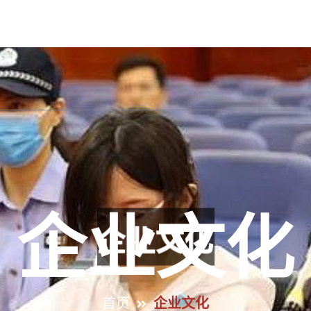
公司首页
关于中欧体育
精品项目
企业文
企业文化
首页
企业文化