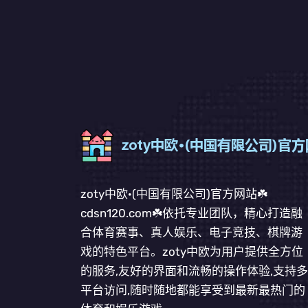
zoty中欧·(中国有限公司)官方网站☘️
cdsn120.com☘️依托专业团队，精心打造融
合体育赛事、真人娱乐、电子竞技、棋牌游
戏的特色平台。zoty中欧为用户提供全方位
的服务,友好的界面和流畅的操作体验,支持多
平台访问,随时随地都能享受到最新最热门的