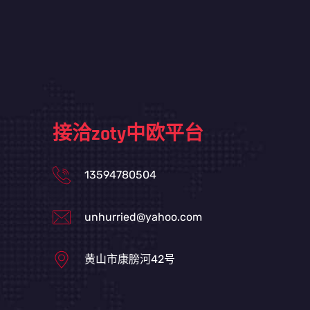
接洽zoty中欧平台
13594780504
unhurried@yahoo.com
黄山市康膀河42号