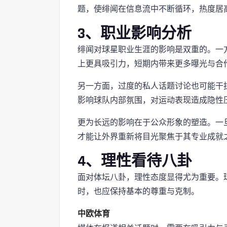
题，使绯闻在信息流中不断循环，热度居
3、职业影响分析
绯闻对球星职业生涯的影响是双重的。一
上更具吸引力，短期内带来更多曝光与合
另一方面，过度的私人话题讨论也可能干
影响球队内部氛围，对运动表现造成隐性
更为长远的影响在于公众形象的塑造。一
才能让外界重新将目光聚焦于其专业成就
4、理性看待八卦
面对体坛八卦，理性态度显得尤为重要。
时，也应保持基本的尊重与克制。
中欧体育