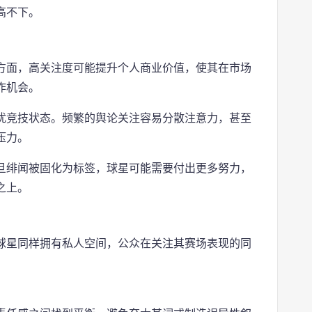
高不下。
方面，高关注度可能提升个人商业价值，使其在市场
作机会。
扰竞技状态。频繁的舆论关注容易分散注意力，甚至
压力。
旦绯闻被固化为标签，球星可能需要付出更多努力，
之上。
球星同样拥有私人空间，公众在关注其赛场表现的同