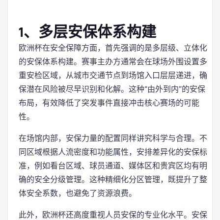
1、多层安保体系构建
欧洲杯在安全保障方面，首先强调的是多层级、立体化
的安保体系构建。赛事主办方通常会在球场外围设置多
重安检区域，从城市交通节点到场馆入口层层递进，确
保潜在风险被尽早识别和化解。这种“由外到内”的安保
布局，有效降低了突发事件直接冲击核心赛场的可能
性。
在场馆内部，安保力量的配置同样讲究科学与合理。不
同区域根据人流密度和功能属性，安排差异化的安保标
准，例如看台区域、球员通道、媒体区和贵宾区均有明
确的安全分级管理。这种精细化分区管理，既提升了整
体安全系数，也避免了资源浪费。
此外，欧洲杯还高度重视人员安保的专业化水平。安保