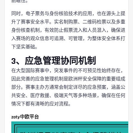
前瞻性。
同时，电子票务与身份核验技术的应用，也在源头上提
升了赛事安全水平。实名制购票、二维码检票以及多重
身份核查机制，有效防止假票流入和人员混入，确保进
入赛场的观众信息可追溯、可管理，为整体安全体系打
下坚实基础。
3、应急管理协同机制
在大型国际赛事中，突发事件的不可预见性始终存在，
因此完善的应急管理机制是欧洲杯安全保障的重要组成
部分。赛事主办方通常会制定详尽的应急预案，涵盖公
共安全、医疗救援、极端天气等多种场景，确保在任何
情况下都有清晰的应对流程。
zoty中欧平台