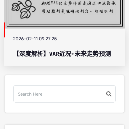
2026-02-11 09:27:25
【深度解析】VAR近况+未来走势预测