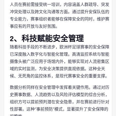
人员在赛前需接受统一培训，内容涵盖人群疏导、突发
冲突处理以及跨文化沟通等方面。通过提升安保队伍的
专业能力，赛事组织者能够在保障安全的同时，维护赛
事应有的开放与友好氛围。
2、科技赋能安全管理
随着科技手段的不断进步，欧洲杯足球赛事的安全保障
已深度融入数字化与智能化管理。高清监控系统与智能
摄像头被广泛应用于场馆内外，能够实现对人流密集区
域的实时监测，为安全决策提供直观依据。这种全天
候、无死角的监控体系，是现代赛事安全的重要支撑。
数据分析同样在安全管理中发挥着关键作用。通过对历
史赛事数据、人流趋势以及风险评估模型的综合分析，
组织方可以提前预判潜在安全隐患，并在赛前进行针对
性部署。这种“事前预防”模式，显著提升了安全保障的