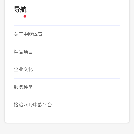
导航
关于中欧体育
精品项目
企业文化
服务种类
接洽zoty中欧平台