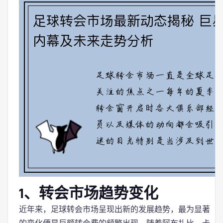
1、转会市场趋势变化
近年来，足球转会市场呈现出新的发展趋势，最为显著