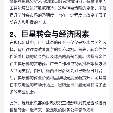
越依赖数据分析来预测球员的表现和潜力，甚至使用人
工智能算法进行数据筛选。这种转会策略的变化，不仅
提升了转会市场的透明度，也在一定程度上改变了俱乐
部选人和引援的方式。
2、巨星转会与经济因素
在现代足球中，巨星球员的转会不仅仅是技术层面的选
择，背后往往隐藏着复杂的经济动机。首先，转会往往
伴随着巨额的转会费以及球员的高薪合同。这些资金往
往由俱乐部的赞助商、广告合作和电视转播权等多方收
入共同支撑。例如，梅西从巴萨转会到巴黎圣日耳曼
后，俱乐部的商业价值和品牌曝光度显著提升，尤其是
在中东地区的市场开拓上，巴黎圣日耳曼无疑获得了更
多的商业机会。
此外，足球俱乐部的财政状况直接影响到其是否能进行
巨星转会。近年来，欧足联的财务公平竞争规则