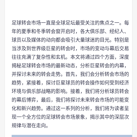
足球转会市场一直是全球足坛最受关注的焦点之一。每
年的夏季和冬季转会窗开启时，各大俱乐部、经纪人、
球员以及媒体的动向都会吸引大量球迷的目光。特别是
当涉及到世界级巨星的转会时，市场的变动与幕后交易
往往充满了复杂性和玄机。本文将通过四个方面，深度
揭秘足球转会市场的最新动态，分析巨星转会的内幕，
并探讨未来的转会走势。首先，我们会分析转会市场的
趋势，紧接着，探讨巨星球员的转会操作如何受到经济
环境与俱乐部战略的影响。接着，我们将分析球员转会
的幕后博弈，最后，我们将探讨未来转会市场的可能变
化和新兴趋势。通过这一系列的分析，我们将为读者呈
现一个全方位的足球转会市场景象，揭示其中的深层次
规律与潜在走向。