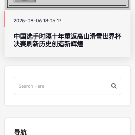
2025-08-06 18:05:17
中国选手时隔十年重返高山滑雪世界杯
决赛刷新历史创造新辉煌
导航