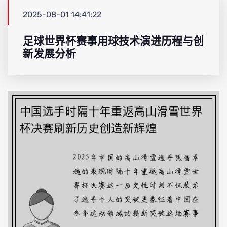
2025-08-01 14:41:22
足球世界杯赛事用球技术演进历程与创
新发展分析