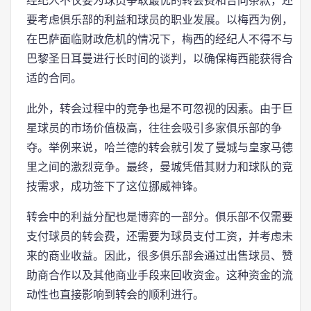
经纪人不仅要为球员争取最优的转会费和合同条款，还
要考虑俱乐部的利益和球员的职业发展。以梅西为例，
在巴萨面临财政危机的情况下，梅西的经纪人不得不与
巴黎圣日耳曼进行长时间的谈判，以确保梅西能获得合
适的合同。
此外，转会过程中的竞争也是不可忽视的因素。由于巨
星球员的市场价值极高，往往会吸引多家俱乐部的争
夺。举例来说，哈兰德的转会就引发了曼城与皇家马德
里之间的激烈竞争。最终，曼城凭借其财力和球队的竞
技需求，成功签下了这位挪威神锋。
转会中的利益分配也是博弈的一部分。俱乐部不仅需要
支付球员的转会费，还需要为球员支付工资，并考虑未
来的商业收益。因此，很多俱乐部会通过出售球员、赞
助商合作以及其他商业手段来回收资金。这种资金的流
动性也直接影响到转会的顺利进行。