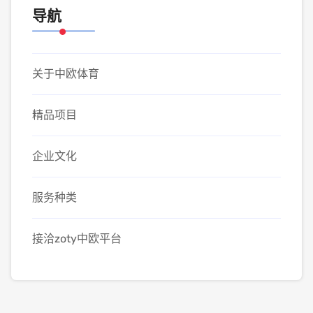
导航
关于中欧体育
精品项目
企业文化
服务种类
接洽zoty中欧平台