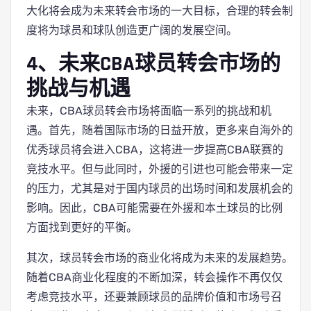
大化将会成为未来转会市场的一大目标，合理的转会制
度将为球员和球队创造更广阔的发展空间。
4、未来CBA球员转会市场的
挑战与机遇
未来，CBA球员转会市场将面临一系列的挑战和机
遇。首先，随着国际市场的日益开放，更多来自海外的
优秀球员将会进入CBA，这将进一步提高CBA联赛的
竞技水平。但与此同时，外援的引进也可能会带来一定
的压力，尤其是对于国内球员的出场时间和发展机会的
影响。因此，CBA可能需要在外援和本土球员的比例
方面找到更好的平衡。
其次，球员转会市场的商业化将成为未来的发展趋势。
随着CBA商业化程度的不断加深，转会操作不再仅仅
考虑竞技水平，还要兼顾球员的品牌价值和市场号召