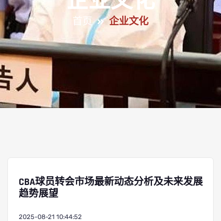
企业文化
首页
企业文化
CBA球员转会市场最新动态分析及未来发展
趋势展望
2025-08-21 10:44:52