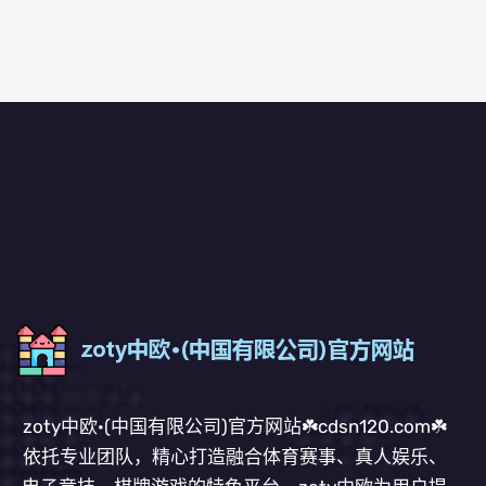
zoty中欧·(中国有限公司)官方网站☘️cdsn120.com☘️
依托专业团队，精心打造融合体育赛事、真人娱乐、