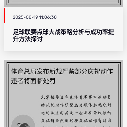
2025-08-19 11:06:38
足球联赛点球大战策略分析与成功率提
升方法探讨