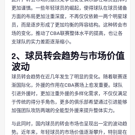
更加谨慎。一些年轻球员的崛起，使得球队在球员储备
方面的布局更加注重深度，不再仅仅依赖一两个明星球
员，而是逐步形成了更加均衡的阵容结构。这种转会市
场的变化，推动了CBA联赛整体水平的提高，也让各
支球队的实力差距逐渐缩小。
2、球员转会趋势与市场价值
波动
球员转会趋势在近几年发生了明显的变化。随着联赛逐
渐国际化，外援的作用在CBA赛场上愈发重要。球队
引进外援时，更加注重外援的多样化需求，不仅仅满足
于传统的得分手角色，更多的俱乐部希望通过引进能够
加强团队攻防两端的全能型外援来提升整体实力。
与此同时，国内球员的转会市场也呈现出一定的波动趋
势。近年来，年轻球员的市场价值逐渐攀升，特别是在