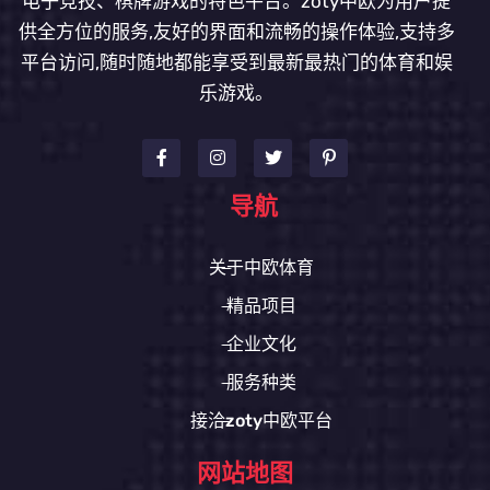
电子竞技、棋牌游戏的特色平台。zoty中欧为用户提
供全方位的服务,友好的界面和流畅的操作体验,支持多
平台访问,随时随地都能享受到最新最热门的体育和娱
乐游戏。
导航
关于中欧体育
精品项目
企业文化
服务种类
接洽zoty中欧平台
网站地图