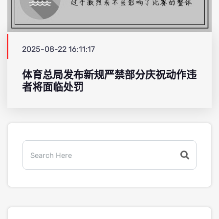
2025-08-22 16:11:17
体育总局发布新规严禁部分庆祝动作违
者将面临处罚