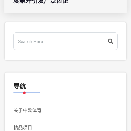
度飙升引发广泛讨论
导航
关于中欧体育
精品项目