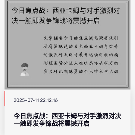
2025-07-11 22:12:16
今日焦点战：西亚卡姆与对手激烈对决
一触即发争锋战将震撼开启