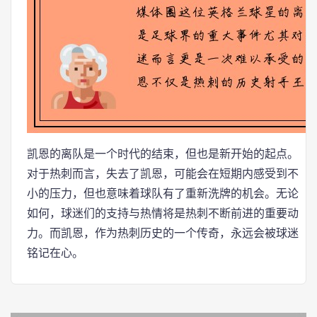
凯恩的离队是一个时代的结束，但也是新开始的起点。
对于热刺而言，失去了凯恩，可能会在短期内感受到不
小的压力，但也意味着球队有了重新洗牌的机会。无论
如何，球迷们的支持与热情将是热刺不断前进的重要动
力。而凯恩，作为热刺历史的一个传奇，永远会被球迷
铭记在心。