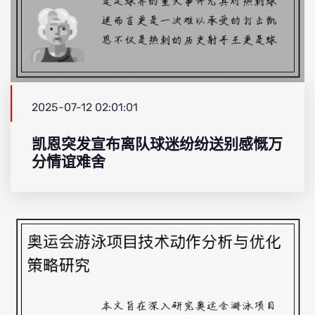
2025-07-12 02:01:01
凯恩突发宣布离队球迷纷纷送别感慨万
分情谊难舍