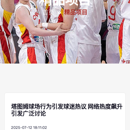
精品项目
首页
精品项目
塔图姆球场行为引发球迷热议 网络热度飙升
引发广泛讨论
2025-07-12 18:11:02