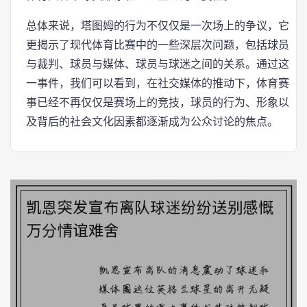
总体来说，塔图姆的行为不仅仅是一次场上的争议，它
更揭示了现代体育比赛中的一些深层次问题，包括球员
与裁判、球员与媒体、球员与球迷之间的关系。通过这
一事件，我们可以看到，在社交媒体的推动下，体育赛
事已经不再仅仅是赛场上的竞技，球员的行为、形象以
及背后的社会文化因素都逐渐成为公众讨论的焦点。