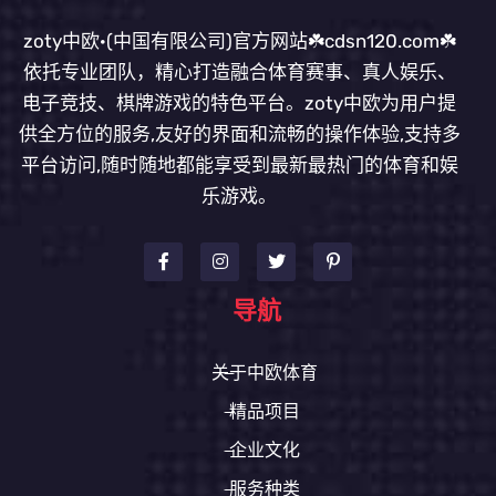
zoty中欧·(中国有限公司)官方网站☘️cdsn120.com☘️
依托专业团队，精心打造融合体育赛事、真人娱乐、
电子竞技、棋牌游戏的特色平台。zoty中欧为用户提
供全方位的服务,友好的界面和流畅的操作体验,支持多
平台访问,随时随地都能享受到最新最热门的体育和娱
乐游戏。
导航
关于中欧体育
精品项目
企业文化
服务种类