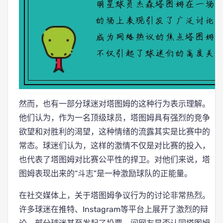
然而，也有一部分球迷对塔图姆的这种行为表示理解。
他们认为，作为一名顶级球员，塔图姆具有强烈的竞争
欲望和对胜利的渴望，这种情绪的流露其实是比赛中的
常态。球迷们认为，这样的激情不仅是对比赛的投入，
也代表了塔图姆对比赛公平性的捍卫。对他们来说，塔
图姆表现出来的“斗志”是一种激励球队的正能量。
在社交媒体上，关于塔图姆争议行为的讨论非常热烈。
许多球迷在推特、Instagram等平台上展开了激烈的辩