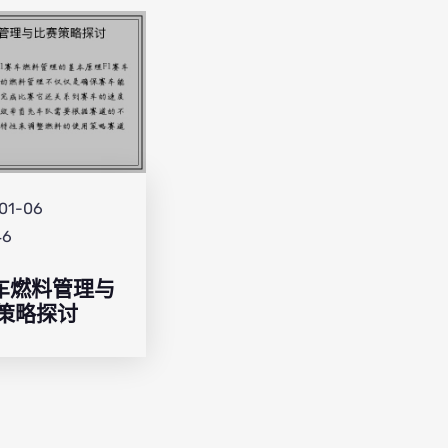
01-06
46
赛车燃料管理与
策略探讨