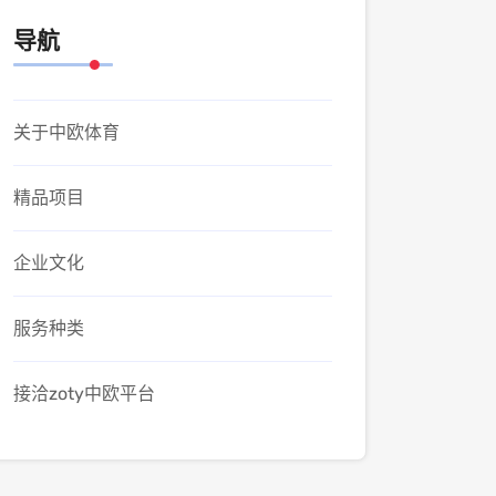
导航
关于中欧体育
精品项目
企业文化
服务种类
接洽zoty中欧平台