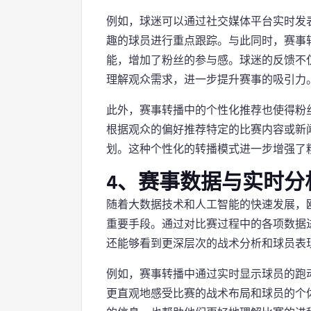
例如，球迷可以通过社交媒体平台实时发
趣的球员进行重点跟踪。与此同时，赛事
能，增加了粉丝的参与感。球迷的反馈不
理解观众需求，进一步提升赛事的吸引力
此外，赛事转播中的个性化推荐也使得粉
根据观众的偏好推荐特定的比赛内容或新
划。这种个性化的转播模式进一步增强了
4、赛事数据与实时分
随着大数据技术和人工智能的快速发展，
重要手段。通过对比赛过程中的各项数据
还能够看到更深层次的战术分析和球员表
例如，赛事转播中通过实时显示球员的跑
更直观地感受比赛的战术布局和球员的个