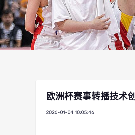
欧洲杯赛事转播技术
2026-01-04 10:05:46