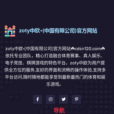
zoty中欧·(中国有限公司)官方网站☘️cdsn120.com☘️
依托专业团队，精心打造融合体育赛事、真人娱乐、
电子竞技、棋牌游戏的特色平台。zoty中欧为用户提
供全方位的服务,友好的界面和流畅的操作体验,支持多
平台访问,随时随地都能享受到最新最热门的体育和娱
乐游戏。
导航