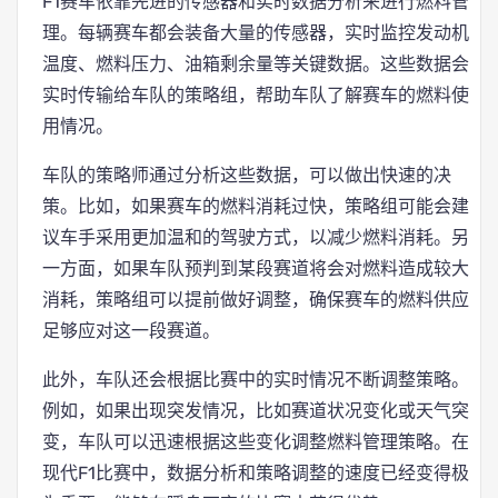
F1赛车依靠先进的传感器和实时数据分析来进行燃料管
理。每辆赛车都会装备大量的传感器，实时监控发动机
温度、燃料压力、油箱剩余量等关键数据。这些数据会
实时传输给车队的策略组，帮助车队了解赛车的燃料使
用情况。
车队的策略师通过分析这些数据，可以做出快速的决
策。比如，如果赛车的燃料消耗过快，策略组可能会建
议车手采用更加温和的驾驶方式，以减少燃料消耗。另
一方面，如果车队预判到某段赛道将会对燃料造成较大
消耗，策略组可以提前做好调整，确保赛车的燃料供应
足够应对这一段赛道。
此外，车队还会根据比赛中的实时情况不断调整策略。
例如，如果出现突发情况，比如赛道状况变化或天气突
变，车队可以迅速根据这些变化调整燃料管理策略。在
现代F1比赛中，数据分析和策略调整的速度已经变得极