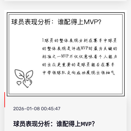
2026-01-08 00:45:47
球员表现分析：谁配得上MVP？