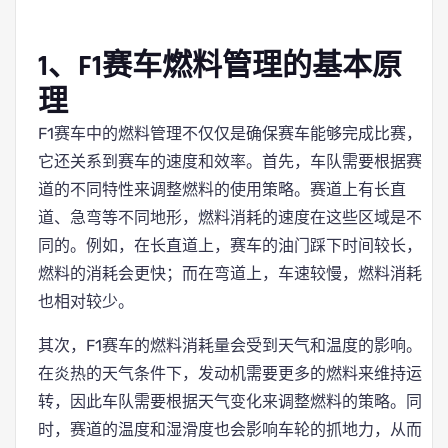
1、F1赛车燃料管理的基本原
理
F1赛车中的燃料管理不仅仅是确保赛车能够完成比赛，
它还关系到赛车的速度和效率。首先，车队需要根据赛
道的不同特性来调整燃料的使用策略。赛道上有长直
道、急弯等不同地形，燃料消耗的速度在这些区域是不
同的。例如，在长直道上，赛车的油门踩下时间较长，
燃料的消耗会更快；而在弯道上，车速较慢，燃料消耗
也相对较少。
其次，F1赛车的燃料消耗量会受到天气和温度的影响。
在炎热的天气条件下，发动机需要更多的燃料来维持运
转，因此车队需要根据天气变化来调整燃料的策略。同
时，赛道的温度和湿滑度也会影响车轮的抓地力，从而