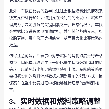
更加激进的加速策略来争取超车机会。
此外，车队在比赛的后半段往往会根据燃料剩余情况来
决定是否进行加油，特别是在长时间的比赛中，燃料管
理成为了决定胜负的关键因素之一。通常情况下，车队
会根据比赛进程预测加油时机，并与其他战略元素，如
轮胎更换、赛车修理等相结合，从而最大化比赛策略的
效益。
值得注意的是，F1赛事中对于燃料的消耗速度进行严格
监控，因此车队必须在每一轮比赛中保持燃料消耗的精
确度，以避免超出规定的燃料使用上限。车队的策略师
会根据实时的燃料消耗数据来调整赛车的驾驶方式，确
保赛车在整个比赛过程中都能够维持理想的燃料消耗
率。
3、实时数据和燃料策略调整