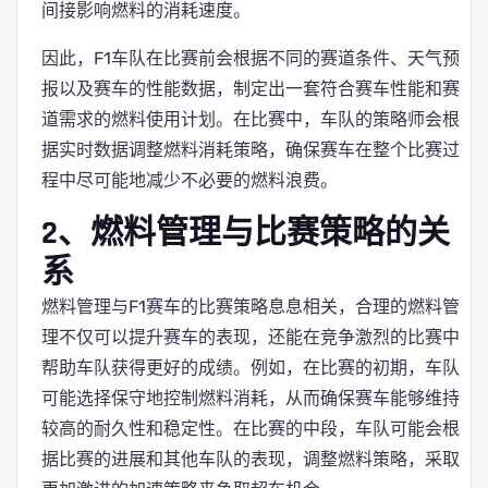
间接影响燃料的消耗速度。
因此，F1车队在比赛前会根据不同的赛道条件、天气预
报以及赛车的性能数据，制定出一套符合赛车性能和赛
道需求的燃料使用计划。在比赛中，车队的策略师会根
据实时数据调整燃料消耗策略，确保赛车在整个比赛过
程中尽可能地减少不必要的燃料浪费。
2、燃料管理与比赛策略的关
系
燃料管理与F1赛车的比赛策略息息相关，合理的燃料管
理不仅可以提升赛车的表现，还能在竞争激烈的比赛中
帮助车队获得更好的成绩。例如，在比赛的初期，车队
可能选择保守地控制燃料消耗，从而确保赛车能够维持
较高的耐久性和稳定性。在比赛的中段，车队可能会根
据比赛的进展和其他车队的表现，调整燃料策略，采取