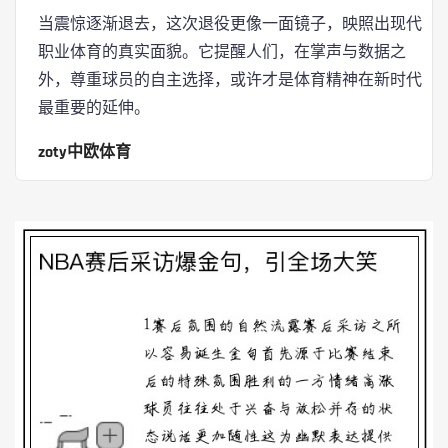
当震惊逐渐退去，这次退役更像一面镜子，映照出现代
职业体育的真实面貌。它提醒人们，在掌声与数据之
外，尊重球员的自主选择，或许才是体育精神在新时代
最重要的延伸。
zoty中欧体育