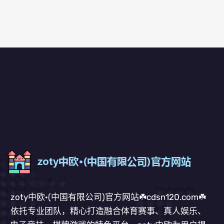
zoty中欧·(中国有限公司)官方网站☘️cdsn120.com☘️
依托专业团队，精心打造融合体育赛事、真人娱乐、