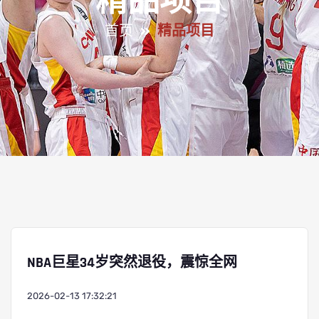
精品项目
首页
精品项目
NBA巨星34岁突然退役，震惊全网
2026-02-13 17:32:21