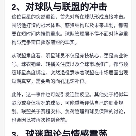
2、对球队与联盟的冲击
这位巨星的突然退役，首先对所在球队形成直接冲击。
围绕他打造的战术体系、薪资结构以及未来规划，都需
要在短时间内推倒重来。球队管理层不得不面对阵容重
构与竞争窗口骤然缩短的现实。
从联盟角度看，明星球员不仅是竞技核心，更是商业符
号。球衣销量、转播关注度以及全球市场推广，都与顶
级球星高度绑定。突然退役意味着联盟在市场层面出现
短期真空，需要新的面孔迅速补位。
此外，这一事件也可能引发连锁反应。其他处于相似年
龄段或身体状况的球员，可能重新评估自己的职业规
划。联盟关于赛程安排、负荷管理和球员保障的讨论，
也会因此被再次推到台前。
3、球迷舆论与情感震荡