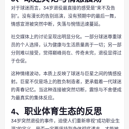
对于球迷而言，34岁退役最直接的感受是“来不及告
别”。没有漫长的告别巡演，没有预期中的最后一舞，
情感宣泄被突然中断，失落与惋惜迅速蔓延。
社交媒体上的讨论呈现出明显分化。一部分球迷尊重球
员的个人选择，认为健康与生活质量高于一切；另一部
分则难以接受，觉得巅峰尚在、传奇未完，退役显得过
于仓促。
这种情绪波动，本质上反映了球迷与巨星之间的情感投
射。巨星不仅是场上的胜负制造者，更承载着一代球迷
的青春记忆。当这种连接被突然切断，震惊与不舍便成
为最真实的集体反应。
4、职业体育生态的反思
34岁突然退役的事件，迫使人们重新审视“成功职业生
涯”的定义。是否一定要坚持到身体彻底透支，才能被