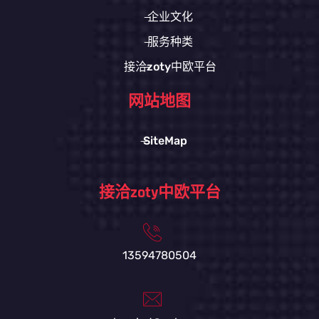
企业文化
服务种类
接洽zoty中欧平台
网站地图
SiteMap
接洽zoty中欧平台
13594780504