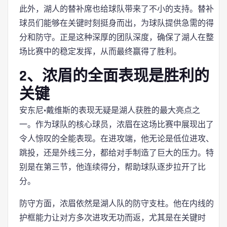
此外，湖人的替补席也给球队带来了不小的支持。替补
球员们能够在关键时刻挺身而出，为球队提供急需的得
分和防守。正是这种深厚的团队深度，确保了湖人在整
场比赛中的稳定发挥，从而最终赢得了胜利。
2、浓眉的全面表现是胜利的
关键
安东尼·戴维斯的表现无疑是湖人获胜的最大亮点之
一。作为球队的核心球员，浓眉在这场比赛中展现出了
令人惊叹的全能表现。在进攻端，他无论是低位进攻、
跳投，还是外线三分，都给对手制造了巨大的压力。特
别是在第三节，他连续得分，帮助球队逐步拉开了比
分。
防守方面，浓眉依然是湖人队的防守支柱。他在内线的
护框能力让对方多次进攻无功而返，尤其是在关键时