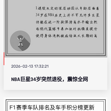
2026-02-13 17:32:21
NBA巨星34岁突然退役，震惊全网