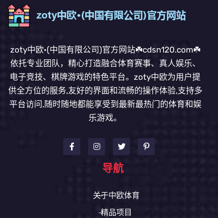
zoty中欧·(中国有限公司)官方网站☘️cdsn120.com☘️
依托专业团队，精心打造融合体育赛事、真人娱乐、
电子竞技、棋牌游戏的特色平台。zoty中欧为用户提
供全方位的服务,友好的界面和流畅的操作体验,支持多
平台访问,随时随地都能享受到最新最热门的体育和娱
乐游戏。
导航
关于中欧体育
精品项目