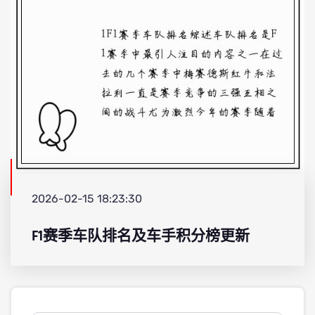
2026-02-15 18:23:30
F1赛季车队排名及车手积分榜更新